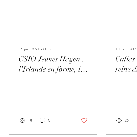
16 juin 2021
∙
0 min
13 janv. 202
CSIO Jeunes Hagen :
Callas 
l’Irlande en forme, la
reine d
France entre
d’obsta
performances et
déceptionlundi 14 juin
2021
18
0
25