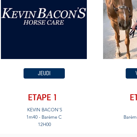
JEUDI
ETAPE 1
E
KEVIN BACON'S
1m40 - Barème C
Barèm
12H00